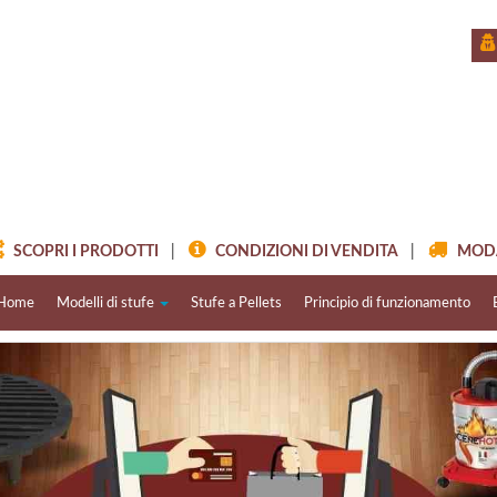
SCOPRI I PRODOTTI
|
CONDIZIONI DI VENDITA
|
MODAL
Home
Modelli di stufe
Stufe a Pellets
Principio di funzionamento