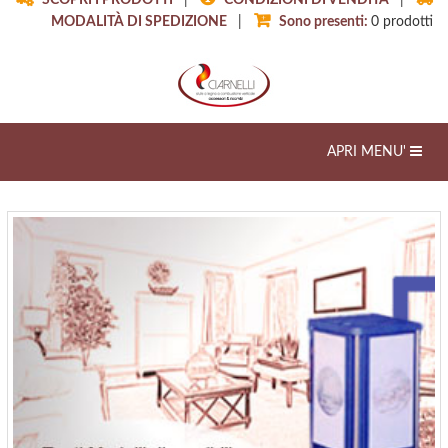
SCOPRI I PRODOTTI
|
CONDIZIONI DI VENDITA
|
MODALITÀ DI SPEDIZIONE
|
Sono presenti:
0
prodotti
Toggle
APRI MENU'
navigation