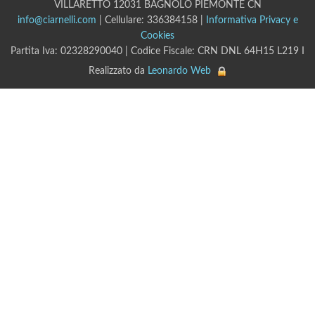
VILLARETTO 12031 BAGNOLO PIEMONTE CN
info@ciarnelli.com
| Cellulare: 336384158 |
Informativa Privacy e
Cookies
Partita Iva: 02328290040 | Codice Fiscale: CRN DNL 64H15 L219 I
Realizzato da
Leonardo Web