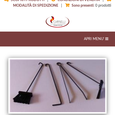
SCOPRI I PRODOTTI
|
CONDIZIONI DI VENDITA
|
MODALITÀ DI SPEDIZIONE
|
Sono presenti:
0
prodotti
Toggle
APRI MENU'
navigation