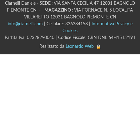
Ciarnelli Daniele -
SEDE
: VIA SANTA CECILIA 47 12031 BAGNOLO
PIEMONTE CN -
MAGAZZINO
: VIA FORNACE N. 5 LOCALITA'
VILLARETTO 12031 BAGNOLO PIEMONTE CN
info@ciarnelli.com
| Cellulare: 336384158 |
Informativa Privacy e
Cookies
Partita Iva: 02328290040 | Codice Fiscale: CRN DNL 64H15 L219 I
Realizzato da
Leonardo Web