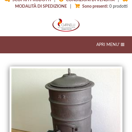
SCOPRI I PRODOTTI
|
CONDIZIONI DI VENDITA
|
MODALITÀ DI SPEDIZIONE
|
Sono presenti:
0
prodotti
Toggle
APRI MENU'
navigation