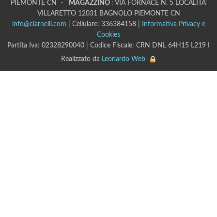
PIEMONTE CN -
MAGAZZINO
: VIA FORNACE N. 5 LOCALITA'
VILLARETTO 12031 BAGNOLO PIEMONTE CN
info@ciarnelli.com
| Cellulare: 336384158 |
Informativa Privacy e
Cookies
Partita Iva: 02328290040 | Codice Fiscale: CRN DNL 64H15 L219 I
Realizzato da
Leonardo Web