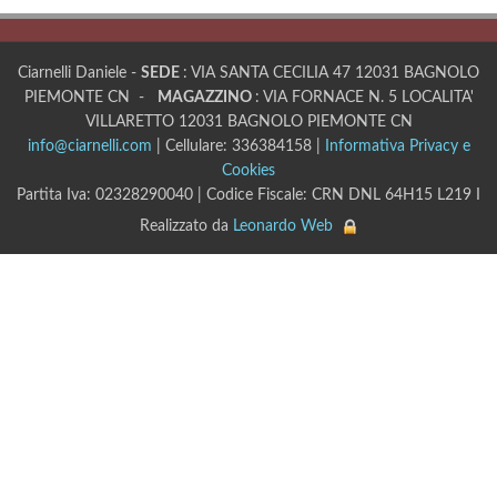
Ciarnelli Daniele -
SEDE
: VIA SANTA CECILIA 47 12031 BAGNOLO
PIEMONTE CN -
MAGAZZINO
: VIA FORNACE N. 5 LOCALITA'
VILLARETTO 12031 BAGNOLO PIEMONTE CN
info@ciarnelli.com
| Cellulare: 336384158 |
Informativa Privacy e
Cookies
Partita Iva: 02328290040 | Codice Fiscale: CRN DNL 64H15 L219 I
Realizzato da
Leonardo Web