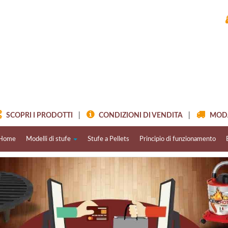
SCOPRI I PRODOTTI
|
CONDIZIONI DI VENDITA
|
MODAL
Home
Modelli di stufe
Stufe a Pellets
Principio di funzionamento