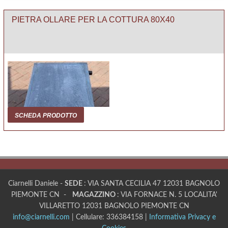
PIETRA OLLARE PER LA COTTURA 80X40
SCHEDA PRODOTTO
Ciarnelli Daniele -
SEDE
: VIA SANTA CECILIA 47 12031 BAGNOLO
PIEMONTE CN -
MAGAZZINO
: VIA FORNACE N. 5 LOCALITA'
VILLARETTO 12031 BAGNOLO PIEMONTE CN
info@ciarnelli.com
| Cellulare: 336384158 |
Informativa Privacy e