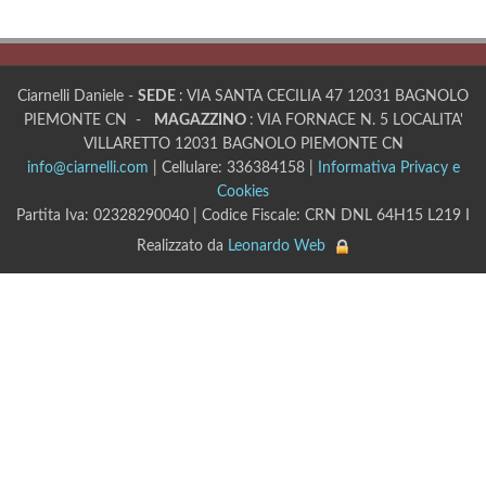
Ciarnelli Daniele -
SEDE
: VIA SANTA CECILIA 47 12031 BAGNOLO
PIEMONTE CN -
MAGAZZINO
: VIA FORNACE N. 5 LOCALITA'
VILLARETTO 12031 BAGNOLO PIEMONTE CN
info@ciarnelli.com
| Cellulare: 336384158 |
Informativa Privacy e
Cookies
Partita Iva: 02328290040 | Codice Fiscale: CRN DNL 64H15 L219 I
Realizzato da
Leonardo Web