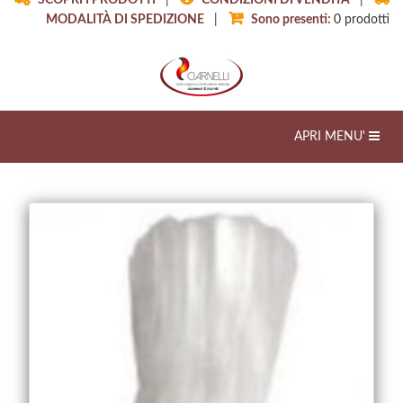
SCOPRI I PRODOTTI
|
CONDIZIONI DI VENDITA
|
MODALITÀ DI SPEDIZIONE
|
Sono presenti:
0
prodotti
Toggle
APRI MENU'
navigation