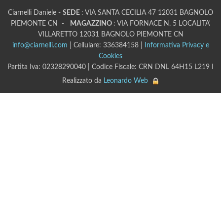
Ciarnelli Daniele -
SEDE
: VIA SANTA CECILIA 47 12031 BAGNOLO
PIEMONTE CN -
MAGAZZINO
: VIA FORNACE N. 5 LOCALITA'
VILLARETTO 12031 BAGNOLO PIEMONTE CN
info@ciarnelli.com
| Cellulare: 336384158 |
Informativa Privacy e
Cookies
Partita Iva: 02328290040 | Codice Fiscale: CRN DNL 64H15 L219 I
Realizzato da
Leonardo Web