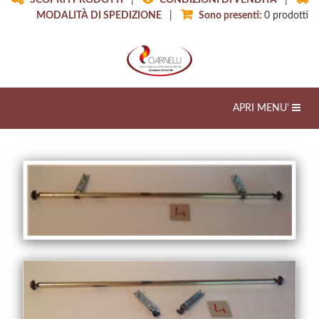
SCOPRI I PRODOTTI
|
CONDIZIONI DI VENDITA
|
MODALITÀ DI SPEDIZIONE
|
Sono presenti:
0
prodotti
Toggle
APRI MENU'
navigation