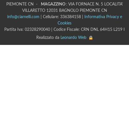
PIEMONTE CN -
MAGAZZINO
: VIA FORNACE N. 5 LOCALITA'
VILLARETTO 12031 BAGNOLO PIEMONTE CN
info@ciarnelli.com
| Cellulare: 336384158 |
Informativa Privacy e
Cookies
Partita Iva: 02328290040 | Codice Fiscale: CRN DNL 64H15 L219 I
Realizzato da
Leonardo Web