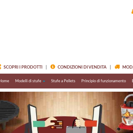
SCOPRI I PRODOTTI
|
CONDIZIONI DI VENDITA
|
MODAL
Home
Modelli di stufe
Stufe a Pellets
Principio di funzionamento