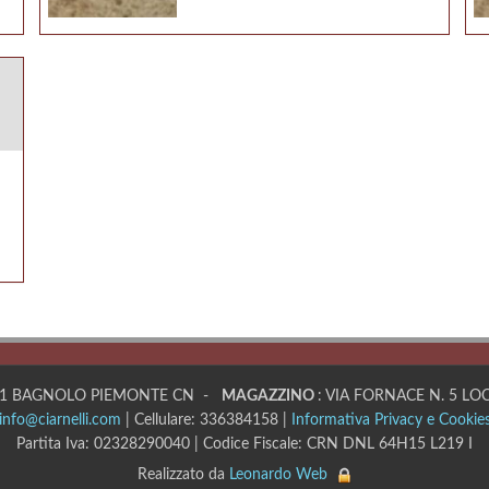
2031 BAGNOLO PIEMONTE CN -
MAGAZZINO
: VIA FORNACE N. 5 L
info@ciarnelli.com
| Cellulare: 336384158 |
Informativa Privacy e Cookie
Partita Iva: 02328290040 | Codice Fiscale: CRN DNL 64H15 L219 I
Realizzato da
Leonardo Web