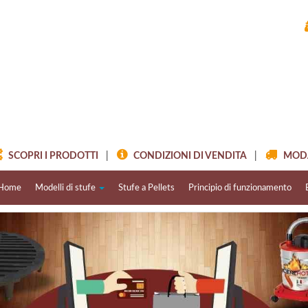
SCOPRI I PRODOTTI
|
CONDIZIONI DI VENDITA
|
MODAL
Home
Modelli di stufe
Stufe a Pellets
Principio di funzionamento