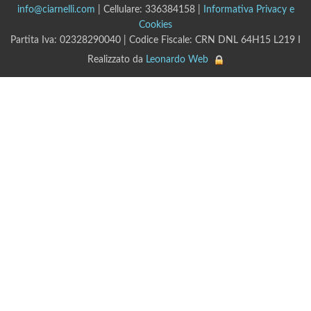
info@ciarnelli.com
| Cellulare: 336384158 |
Informativa Privacy e
Cookies
Partita Iva: 02328290040 | Codice Fiscale: CRN DNL 64H15 L219 I
Realizzato da
Leonardo Web