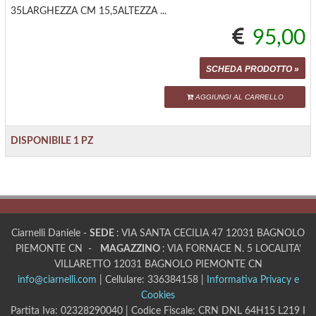
35LARGHEZZA CM 15,5ALTEZZA ...
95,00
SCHEDA PRODOTTO »
AGGIUNGI AL CARRELLO
DISPONIBILE 1 PZ
Ciarnelli Daniele -
SEDE
: VIA SANTA CECILIA 47 12031 BAGNOLO
PIEMONTE CN -
MAGAZZINO
: VIA FORNACE N. 5 LOCALITA'
VILLARETTO 12031 BAGNOLO PIEMONTE CN
info@ciarnelli.com
| Cellulare: 336384158 |
Informativa Privacy e
Cookies
Partita Iva: 02328290040 | Codice Fiscale: CRN DNL 64H15 L219 I